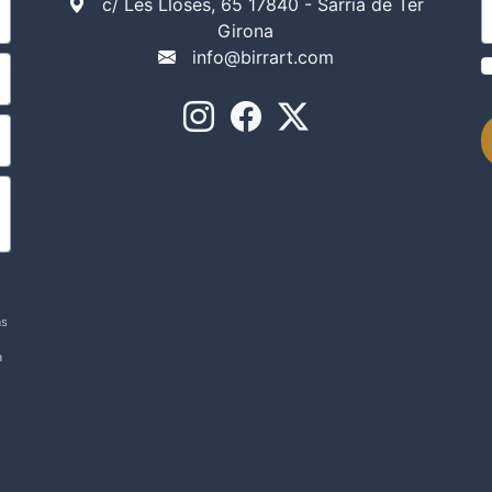
c/ Les Lloses, 65 17840 - Sarrià de Ter
Girona
info@birrart.com
as
a