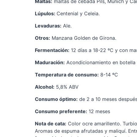
Maltas:
maltas de cebada Pils, Munich y Ca
Lúpulos:
Centenial y Celeia.
Levaduras:
Ale.
Otros:
Manzana Golden de Girona.
Fermentación:
12 días a 18-22 ºC y con m
Maduración:
Acondicionamiento en botella 
Temperatura de consumo:
8-14 ºC
Alcohol:
5,8% ABV
Consumo óptimo:
de 2 a 10 meses después 
Consumo preferente:
12 meses
Nota de cata:
Color ocre amarillento. Turbio
Aromas de espuma afrutadas y maliquí. Entr