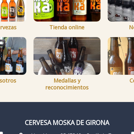
rvezas
Tienda online
N
sotros
Medallas y
C
reconocimientos
CERVESA MOSKA DE GIRONA