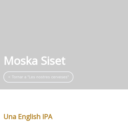
Moska Siset
< Tornar a "Les nostres cerveses"
Una English IPA