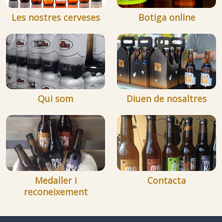
Les nostres cerveses
Botiga online
Qui som
Diuen de nosaltres
Medaller i
Contacta
reconeixement