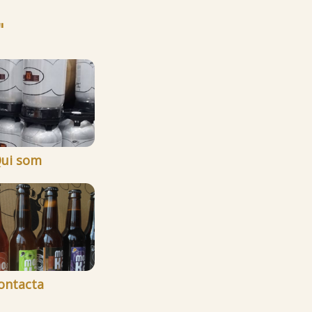
"
ui som
ontacta