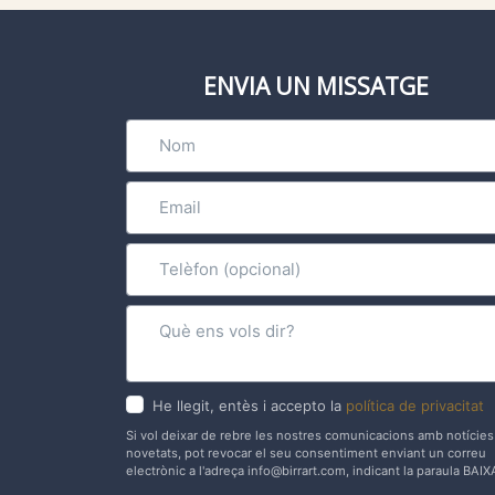
ENVIA UN MISSATGE
He llegit, entès i accepto la
política de privacitat
Si vol deixar de rebre les nostres comunicacions amb notícies 
novetats, pot revocar el seu consentiment enviant un correu
electrònic a l'adreça info@birrart.com, indicant la paraula BAIX