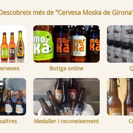
Descobreix més de "Cervesa Moska de Girona
cerveses
Botiga online
Q
saltres
Medaller i reconeixement
C