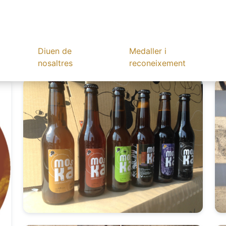
Diuen de
Medaller i
nosaltres
reconeixement