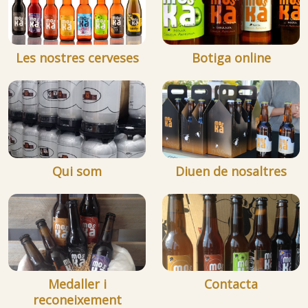
Les nostres cerveses
Botiga online
Qui som
Diuen de nosaltres
Medaller i
Contacta
reconeixement