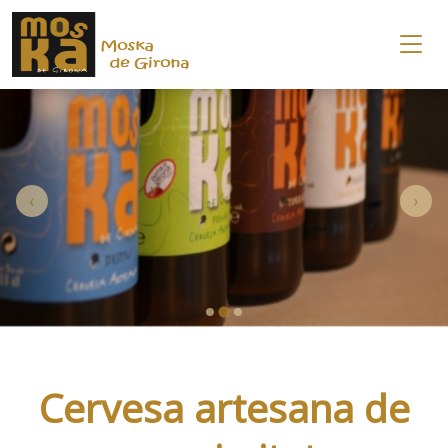
‹
›
Cervesa artesana de