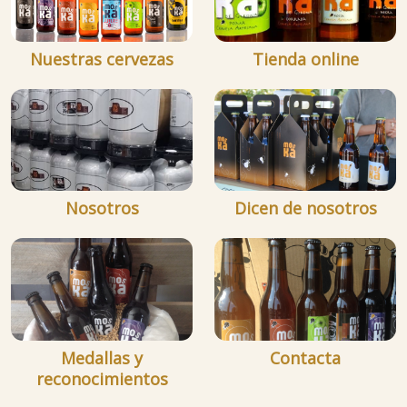
Nuestras cervezas
Tienda online
Nosotros
Dicen de nosotros
Medallas y
Contacta
reconocimientos